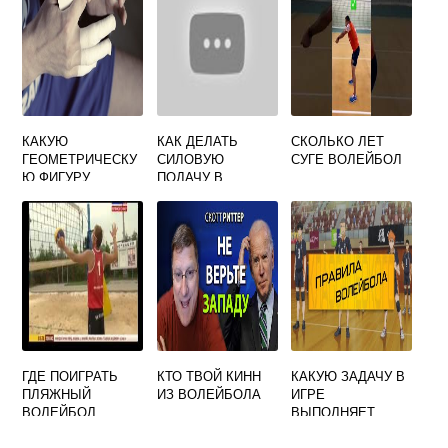
ВОЛЕЙБОЛЬНЫХ
СБОРНЫХ
КАКУЮ
КАК ДЕЛАТЬ
СКОЛЬКО ЛЕТ
ГЕОМЕТРИЧЕСКУ
СИЛОВУЮ
СУГЕ ВОЛЕЙБОЛ
Ю ФИГУРУ
ПОДАЧУ В
НАПОМИНАЕТ
ВОЛЕЙБОЛЕ
РАСПОЛОЖЕНИЕ
БОЛЬШИХ И
УКАЗАТЕЛЬНЫХ
ПАЛЬЦЕВ В
ВОЛЕЙБОЛЕ
ГДЕ ПОИГРАТЬ
КТО ТВОЙ КИНН
КАКУЮ ЗАДАЧУ В
ПЛЯЖНЫЙ
ИЗ ВОЛЕЙБОЛА
ИГРЕ
ВОЛЕЙБОЛ
ВЫПОЛНЯЕТ
СВЯЗУЮЩИЙ
ИГРОК