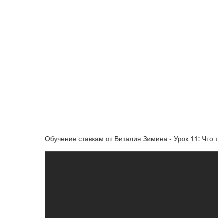
Обучение ставкам от Виталия Зимина - Урок 11: Что 