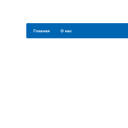
Главная
О нас