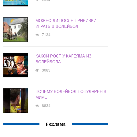
МОЖНО ЛИ ПОСЛЕ ПРИВИВКИ
ИГРАТЬ В ВОЛЕЙБОЛ
7134
КАКОЙ РОСТ У КАГЕЯМА ИЗ
ВОЛЕЙБОЛА
3083
ПОЧЕМУ ВОЛЕЙБОЛ ПОПУЛЯРЕН В
МИРЕ
8834
Реклама