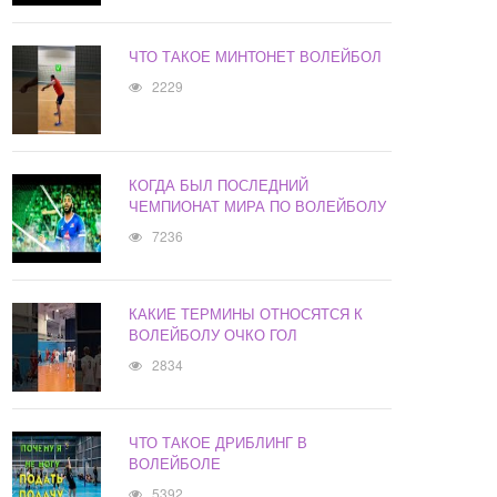
ЧТО ТАКОЕ МИНТОНЕТ ВОЛЕЙБОЛ
2229
КОГДА БЫЛ ПОСЛЕДНИЙ
ЧЕМПИОНАТ МИРА ПО ВОЛЕЙБОЛУ
7236
КАКИЕ ТЕРМИНЫ ОТНОСЯТСЯ К
ВОЛЕЙБОЛУ ОЧКО ГОЛ
2834
ЧТО ТАКОЕ ДРИБЛИНГ В
ВОЛЕЙБОЛЕ
5392