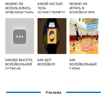
МОЖНО ЛИ
КАКОЙ ЧАСТЬЮ
МОЖНО ЛИ
ИСПОЛЬЗОВАТЬ
ТЕЛА
ИГРАТЬ В
ЛЕЙКОПЛАСТЫРЬ
ОСУЩЕСТВЛЯЕТС
ВОЛЕЙБОЛ ПРИ
ВМЕСТО ТЕЙПА В
Я ПРИЕМ МЯЧА
ПЛОСКОСТОПИИ
ВОЛЕЙБОЛЕ
СНИЗУ ДВУМЯ
РУКАМИ В
ВОЛЕЙБОЛЕ
КАКОВА ВЫСОТА
КАК ШОТ
КАК
ВОЛЕЙБОЛЬНОЙ
ВОЛЕЙБОЛ
ВОЛЕЙБОЛЬНЫЙ
СЕТКИ НА
СУДЬЯ
ЖЕНСКИХ
СИГНАЛИЗИРУЕТ
СОРЕВНОВАНИЯХ
О ТОМ ЧТО МЯЧ В
АУТЕ
Реклама