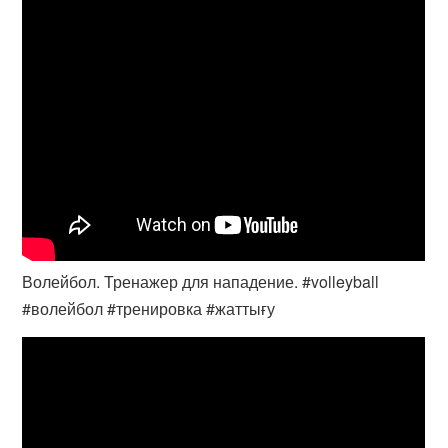
Волейбол. Тренажер для нападение. #volleyball
#волейбол #тренировка #жаттығу