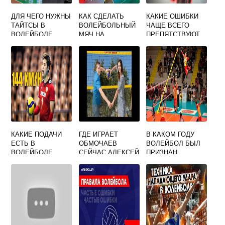
ДЛЯ ЧЕГО НУЖНЫ
КАК СДЕЛАТЬ
КАКИЕ ОШИБКИ
ТАЙТСЫ В
ВОЛЕЙБОЛЬНЫЙ
ЧАЩЕ ВСЕГО
ВОЛЕЙБОЛЕ
МЯЧ НА
ПРЕПЯТСТВУЮТ
РАСТЯЖКАХ
УДАЧНОЙ
ПЕРЕДАЧЕ МЯЧА
В ВОЛЕЙБОЛЕ
КАКИЕ ПОДАЧИ
ГДЕ ИГРАЕТ
В КАКОМ ГОДУ
ЕСТЬ В
ОБМОЧАЕВ
ВОЛЕЙБОЛ БЫЛ
ВОЛЕЙБОЛЕ
СЕЙЧАС АЛЕКСЕЙ
ПРИЗНАН
ВОЛЕЙБОЛ
ОЛИМПИЙСКИМ
ВИДОМ СПОРТА