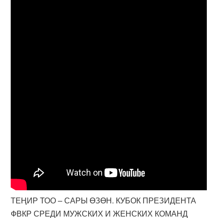
ТЕҢИР ТОО – САРЫ ӨЗӨН. КУБОК ПРЕЗИДЕНТА
ФВКР СРЕДИ МУЖСКИХ И ЖЕНСКИХ КОМАНД