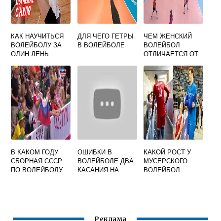
КАК НАУЧИТЬСЯ
ДЛЯ ЧЕГО ГЕТРЫ
ЧЕМ ЖЕНСКИЙ
ВОЛЕЙБОЛУ ЗА
В ВОЛЕЙБОЛЕ
ВОЛЕЙБОЛ
ОДИН ДЕНЬ
ОТЛИЧАЕТСЯ ОТ
МУЖСКОГО
В КАКОМ ГОДУ
ОШИБКИ В
КАКОЙ РОСТ У
СБОРНАЯ СССР
ВОЛЕЙБОЛЕ ДВА
МУСЕРСКОГО
ПО ВОЛЕЙБОЛУ
КАСАНИЯ НА
ВОЛЕЙБОЛ
ВПЕРВЫЕ
БЛОКЕ
ПОБЕДИЛА НА
ЧЕМПИОНАТЕ
МИРА
Реклама