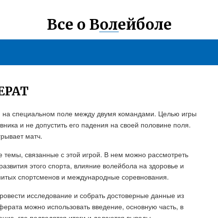
Все о Волейболе
ЕРАТ
я на специальном поле между двумя командами. Целью игры
ивника и не допустить его падения на своей половине поля.
рывает матч.
 темы, связанные с этой игрой. В нем можно рассмотреть
 развития этого спорта, влияние волейбола на здоровье и
нитых спортсменов и международные соревнования.
ровести исследование и собрать достоверные данные из
ферата можно использовать введение, основную часть, в
ение, где подводятся итоги и делаются выводы.