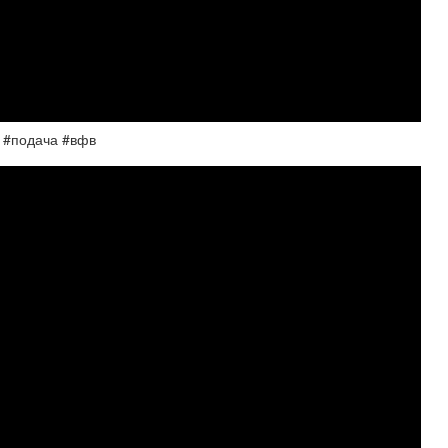
l #подача #вфв