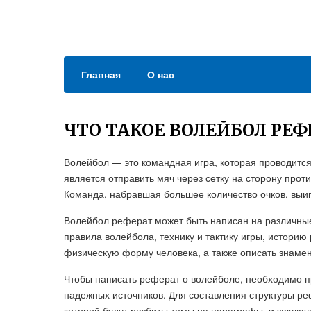
Главная
О нас
ЧТО ТАКОЕ ВОЛЕЙБОЛ РЕФ
Волейбол — это командная игра, которая проводитс
является отправить мяч через сетку на сторону прот
Команда, набравшая большее количество очков, выиг
Волейбол реферат может быть написан на различные
правила волейбола, технику и тактику игры, историю
физическую форму человека, а также описать знаме
Чтобы написать реферат о волейболе, необходимо п
надежных источников. Для составления структуры ре
которой будут разбиты темы на параграфы, и заключ