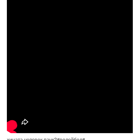
хината человек паук?#волейбол#