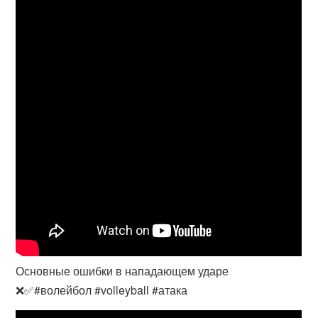
Основные ошибки в нападающем ударе
❌✅#волейбол #volleyball #атака