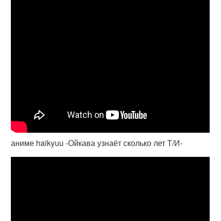
аниме haikyuu -Ойкава узнаёт сколько лет Т/И-