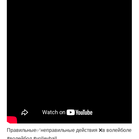
Правильные✅неправильные действия ❌в волейболе
#волейбол #volleyball