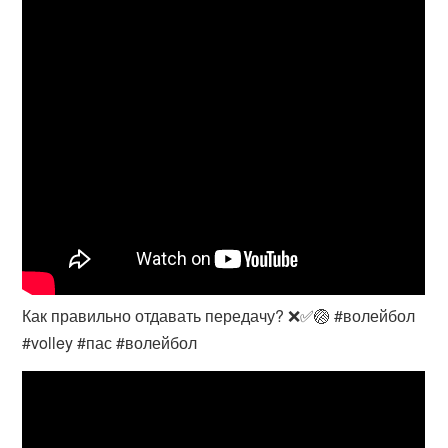
Как правильно отдавать передачу? ❌✅🏐 #волейбол
#volley #пас #волейбол