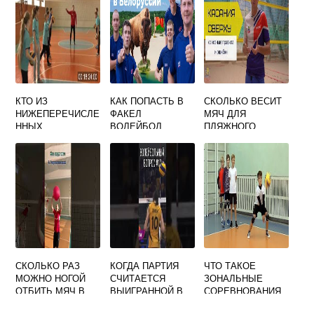
КТО ИЗ
КАК ПОПАСТЬ В
СКОЛЬКО ВЕСИТ
НИЖЕПЕРЕЧИСЛЕ
ФАКЕЛ
МЯЧ ДЛЯ
ННЫХ
ВОЛЕЙБОЛ
ПЛЯЖНОГО
СПЕЦИАЛИСТОВ
ВОЛЕЙБОЛА
ФИЗИЧЕСКОЙ
КУЛЬТУРЫ
ЯВЛЯЕТСЯ
РОДОНАЧАЛЬНИК
ОМ ИГРЫ В
ВОЛЕЙБОЛ
СКОЛЬКО РАЗ
КОГДА ПАРТИЯ
ЧТО ТАКОЕ
МОЖНО НОГОЙ
СЧИТАЕТСЯ
ЗОНАЛЬНЫЕ
ОТБИТЬ МЯЧ В
ВЫИГРАННОЙ В
СОРЕВНОВАНИЯ
ВОЛЕЙБОЛЕ
ВОЛЕЙБОЛЕ
ПО ВОЛЕЙБОЛУ