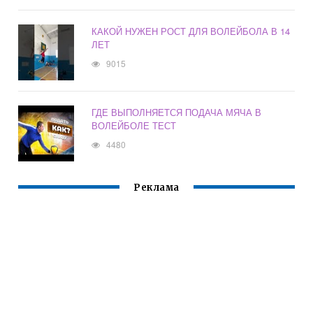
КАКОЙ НУЖЕН РОСТ ДЛЯ ВОЛЕЙБОЛА В 14
ЛЕТ
9015
ГДЕ ВЫПОЛНЯЕТСЯ ПОДАЧА МЯЧА В
ВОЛЕЙБОЛЕ ТЕСТ
4480
Реклама