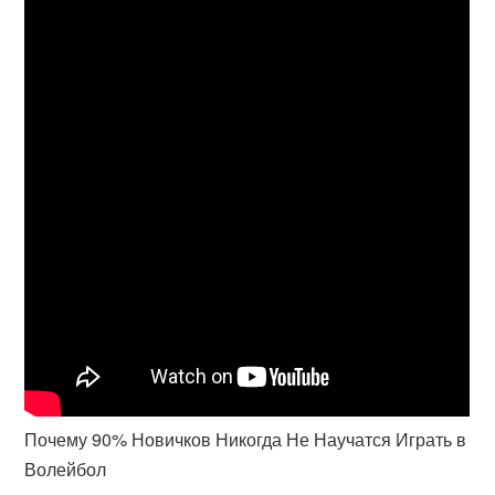
Почему 90% Новичков Никогда Не Научатся Играть в
Волейбол