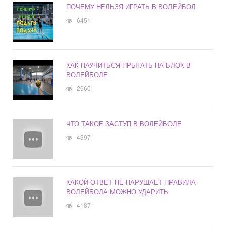
ПОЧЕМУ НЕЛЬЗЯ ИГРАТЬ В ВОЛЕЙБОЛ
6451
КАК НАУЧИТЬСЯ ПРЫГАТЬ НА БЛОК В
ВОЛЕЙБОЛЕ
2660
ЧТО ТАКОЕ ЗАСТУП В ВОЛЕЙБОЛЕ
4397
КАКОЙ ОТВЕТ НЕ НАРУШАЕТ ПРАВИЛА
ВОЛЕЙБОЛА МОЖНО УДАРИТЬ
4187