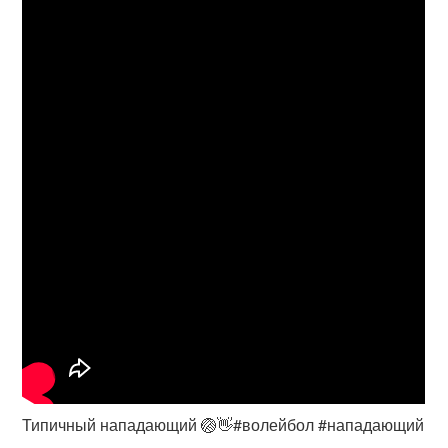
Типичный нападающий 🏐👋#волейбол #нападающий