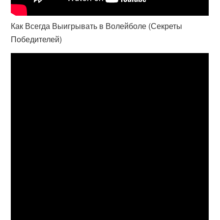
Как Всегда Выигрывать в Волейболе (Секреты
Победителей)