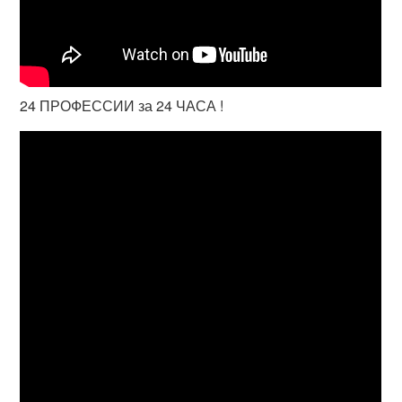
24 ПРОФЕССИИ за 24 ЧАСА !