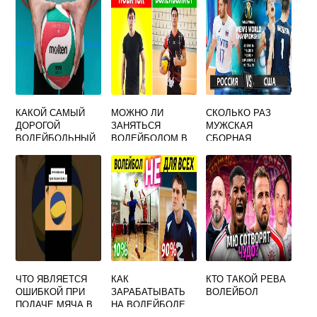
КАКОЙ САМЫЙ
МОЖНО ЛИ
СКОЛЬКО РАЗ
ДОРОГОЙ
ЗАНЯТЬСЯ
МУЖСКАЯ
ВОЛЕЙБОЛЬНЫЙ
ВОЛЕЙБОЛОМ В
СБОРНАЯ
МЯЧ
16 ЛЕТ
РОССИИ
ПОБЕЖДАЛА НА
ЧЕМПИОНАТЕ
МИРА ПО
ВОЛЕЙБОЛУ
ЧТО ЯВЛЯЕТСЯ
КАК
КТО ТАКОЙ РЕВА
ОШИБКОЙ ПРИ
ЗАРАБАТЫВАТЬ
ВОЛЕЙБОЛ
ПОДАЧЕ МЯЧА В
НА ВОЛЕЙБОЛЕ
ВОЛЕЙБОЛЕ