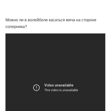
Можно ли в волейболе касаться мяча на стороне
соперника?