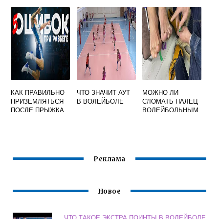
МЕЖДУ
ПРИ ОБУЧЕНИИ
ИГРОКАМИ
ВОЛЕЙБОЛУ НА
ОДНОЙ КОМАНДЫ
УРОКАХ В ШКОЛЕ
В ВОЛЕЙБОЛЕ
КАК ПРАВИЛЬНО
ЧТО ЗНАЧИТ АУТ
МОЖНО ЛИ
ПРИЗЕМЛЯТЬСЯ
В ВОЛЕЙБОЛЕ
СЛОМАТЬ ПАЛЕЦ
ПОСЛЕ ПРЫЖКА
ВОЛЕЙБОЛЬНЫМ
В ВОЛЕЙБОЛЕ
МЯЧОМ
Реклама
Новое
ЧТО ТАКОЕ ЭКСТРА ПОИНТЫ В ВОЛЕЙБОЛЕ