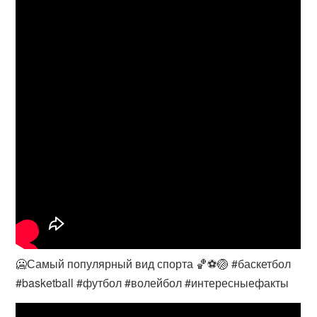
🥶Самый популярный вид спорта 🏀⚽️🏐 #баскетбол
#basketball #футбол #волейбол #интересныефакты