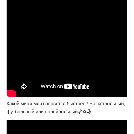
Какой мини-мяч взорвется быстрее? Баскетбольный,
футбольный или волейбольный🏀⚽️🏐