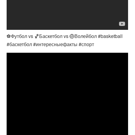
⚽️Футбол vs 🏀Баскетбол vs 🏐Волейбол #basketball
#баскетбол #интересныефакты #спорт