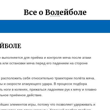
Все о Волейболе
ЕЙБОЛЕ
е выполняется для приёма и контроля мяча после атаки
а или остановки мяча перед его падением на стороне
 расположить себя относительно траектории полёта мяча.
ты и скорости атакующего удара. В процессе подбора
ь ноги в коленях, прижаться ладонями рук к мячу и плавно
льное приёмное действие.
йших элементов игры, потому что позволяет удерживать и
установки для атаки команды. Хороший подбор требует