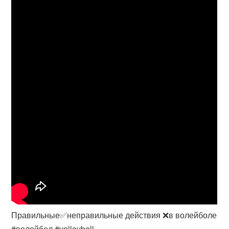
Правильные✅неправильные действия ❌в волейболе
#волейбол #volleyball