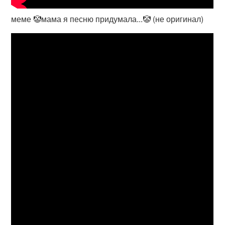
меме 🤡мама я песню придумала...🤡 (не оригинал)