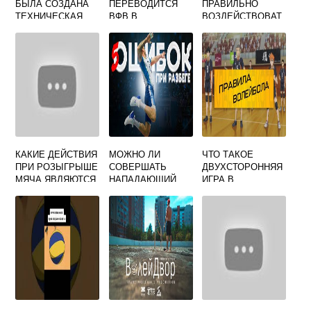
БЫЛА СОЗДАНА
ПЕРЕВОДИТСЯ
ПРАВИЛЬНО
ТЕХНИЧЕСКАЯ
ВФВ В
ВОЗДЕЙСТВОВАТ
КОМИССИЯ ПО
ВОЛЕЙБОЛЕ
Ь НА МЯЧ ПРИ
ВОЛЕЙБОЛУ
ПЕРЕДАЧЕ СНИЗУ
ПАРТНЕРУ НАДО
В ВОЛЕЙБОЛЕ
ОТВЕТЫ
КАКИЕ ДЕЙСТВИЯ
МОЖНО ЛИ
ЧТО ТАКОЕ
ПРИ РОЗЫГРЫШЕ
СОВЕРШАТЬ
ДВУХСТОРОННЯЯ
МЯЧА ЯВЛЯЮТСЯ
НАПАДАЮЩИЙ
ИГРА В
ОШИБОЧНЫМИ В
УДАР СРАЗУ С
ВОЛЕЙБОЛЕ
ВОЛЕЙБОЛЕ
ПОДАЧИ
СОПЕРНИКА В
ВОЛЕЙБОЛЕ