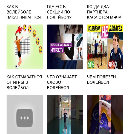
КАК В
ГДЕ ЕСТЬ
КОГДА ДВА
ВОЛЕЙБОЛЕ
СЕКЦИИ ПО
ПАРТНЕРА
ЗАКАНЧИВАЕТСЯ
ВОЛЕЙБОЛУ
КАСАЮТСЯ МЯЧА
ПЕРЕДАЧА ПРИ
ОДНОВРЕМЕННО
ВЕРХНЕЙ
ЭТО
ПЕРЕДАЧЕ МЯЧА
ЗАСЧИТЫВАЕТСЯ
НА БОЛЬШОЕ
КАК В ПЛЯЖНОМ
РАССТОЯНИЕ
ВОЛЕЙБОЛЕ
КАК ОТМАЗАТЬСЯ
ЧТО ОЗНАЧАЕТ
ЧЕМ ПОЛЕЗЕН
ОТ ИГРЫ В
СЛОВО
ВОЛЕЙБОЛ
ВОЛЕЙБОЛ
ВОЛЕЙБОЛ
ПРЫГАЮЩИЙ
МЯЧ