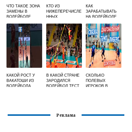
ЧТО ТАКОЕ ЗОНА
КТО ИЗ
КАК
ЗАМЕНЫ В
НИЖЕПЕРЕЧИСЛЕ
ЗАРАБАТЫВАТЬ
ВОЛЕЙБОЛЕ
ННЫХ
НА ВОЛЕЙБОЛЕ
СПЕЦИАЛИСТОВ
ФИЗИЧЕСКОЙ
КУЛЬТУРЫ
ЯВЛЯЕТСЯ
РОДОНАЧАЛЬНИК
ОМ ИГРЫ В
ВОЛЕЙБОЛ
КАКОЙ РОСТ У
В КАКОЙ СТРАНЕ
СКОЛЬКО
ВАКАТОШИ ИЗ
ЗАРОДИЛСЯ
ПОЛЕВЫХ
ВОЛЕЙБОЛА
ВОЛЕЙБОЛ ТЕСТ
ИГРОКОВ В
ВОЛЕЙБОЛЕ
Реклама