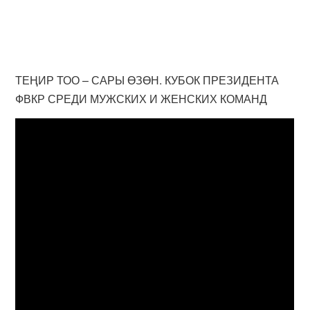
ТЕҢИР ТОО – САРЫ ӨЗӨН. КУБОК ПРЕЗИДЕНТА
ФВКР СРЕДИ МУЖСКИХ И ЖЕНСКИХ КОМАНД