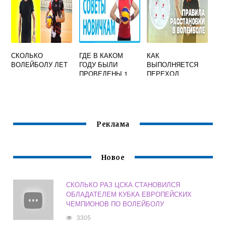
СКОЛЬКО
ГДЕ В КАКОМ
КАК
ВОЛЕЙБОЛУ ЛЕТ
ГОДУ БЫЛИ
ВЫПОЛНЯЕТСЯ
ПРОВЕДЕНЫ 1
ПЕРЕХОД
ОБЩЕНАЦИОНАЛ
ИГРОКОВ В
ЬНЫЕ
ВОЛЕЙБОЛЕ
СОРЕВНОВАНИЯ
ПОСЛЕ ПОТЕРИ
ПО ВОЛЕЙБОЛУ
МЯЧА ОТВЕТ
Реклама
Новое
СКОЛЬКО РАЗ ЦСКА СТАНОВИЛСЯ
ОБЛАДАТЕЛЕМ КУБКА ЕВРОПЕЙСКИХ
ЧЕМПИОНОВ ПО ВОЛЕЙБОЛУ
3305