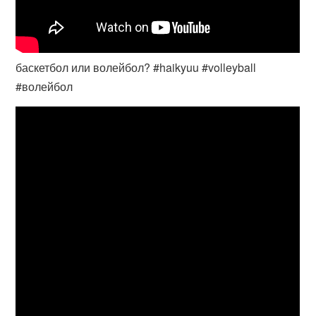
баскетбол или волейбол? #haikyuu #volleyball
#волейбол