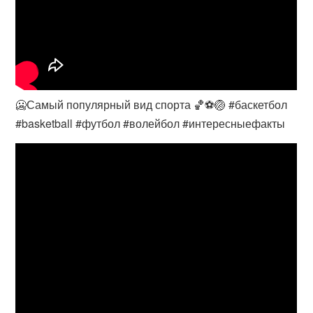
🥶Самый популярный вид спорта 🏀⚽️🏐 #баскетбол
#basketball #футбол #волейбол #интересныефакты