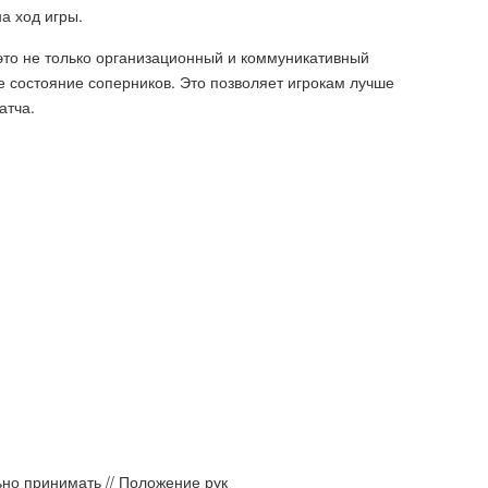
а ход игры.
 это не только организационный и коммуникативный
е состояние соперников. Это позволяет игрокам лучше
атча.
ьно принимать // Положение рук