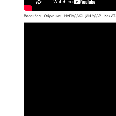
Волейбол - Обучение - НАПАДАЮЩИЙ УДАР - Как А