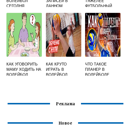
ВОЛЕЙБОЛ
ЗАПИСЕЙ В
ТЯЖЕЛЕЕ
СЕГОДНЯ
ДАННОМ
ФУТБОЛЬНЫЙ
МУЖЧИНЫ
ФРАГМЕНТЕ
ИЛИ
РОССИЯ
УДОВЛЕТВОРЯЮТ
ВОЛЕЙБОЛЬНЫЙ
УСЛОВИЮ ПОЛ
МУЖ ИЛИ РОСТ
185 И СПОРТ
ВОЛЕЙБОЛ
КАК УГОВОРИТЬ
КАК КРУТО
ЧТО ТАКОЕ
МАМУ ХОДИТЬ НА
ИГРАТЬ В
ПЛАНЕР В
ВОЛЕЙБОЛ
ВОЛЕЙБОЛ
ВОЛЕЙБОЛЕ
Реклама
Новое