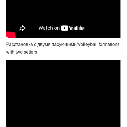
Расстановка с двумя пасующими/Volleyball formations
with two setters