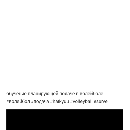
обучение планирующей подаче в волейболе
#волейбол #подача #haikyuu #volleyball #serve