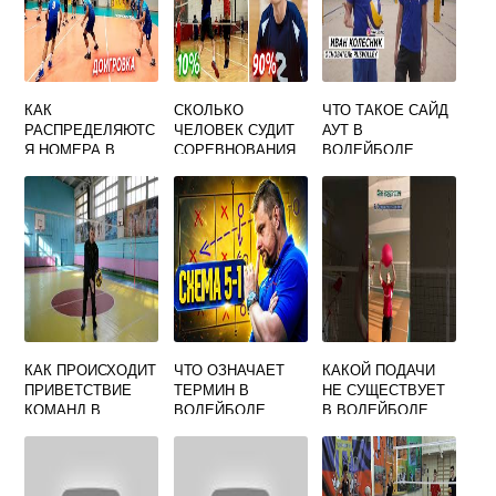
КАК
СКОЛЬКО
ЧТО ТАКОЕ САЙД
РАСПРЕДЕЛЯЮТС
ЧЕЛОВЕК СУДИТ
АУТ В
Я НОМЕРА В
СОРЕВНОВАНИЯ
ВОЛЕЙБОЛЕ
ВОЛЕЙБОЛЕ НА
МЕЖДУНАРОДНО
ФОРМЕ
ГО УРОВНЯ В
ВОЛЕЙБОЛЕ
КАК ПРОИСХОДИТ
ЧТО ОЗНАЧАЕТ
КАКОЙ ПОДАЧИ
ПРИВЕТСТВИЕ
ТЕРМИН В
НЕ СУЩЕСТВУЕТ
КОМАНД В
ВОЛЕЙБОЛЕ
В ВОЛЕЙБОЛЕ
ВОЛЕЙБОЛЕ
РАССТАНОВКА
ОДНОЙ РУКОЙ