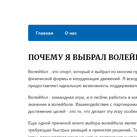
Главная
О нас
ПОЧЕМУ Я ВЫБРАЛ ВОЛЕЙ
Волейбол - это спорт, который я выбрал по многим п
физической формы и координации движений. Я всегд
предоставляет идеальную возможность поддерживать
Волейбол - командная игра, и я люблю работать в к
значение в волейболе. Взаимодействие с партнерам
достижение целей - это то, что делает эту игру особ
Еще одной причиной моего выбора волейбола являетс
требующая быстрых реакций и принятия решений. Та
игры, вдохновляют меня на новые достижения и улуч