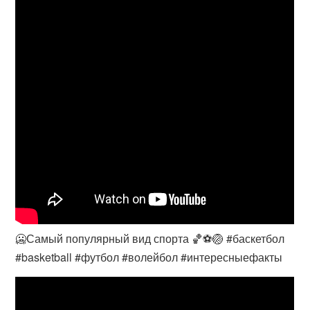
🥶Самый популярный вид спорта 🏀⚽️🏐 #баскетбол
#basketball #футбол #волейбол #интересныефакты