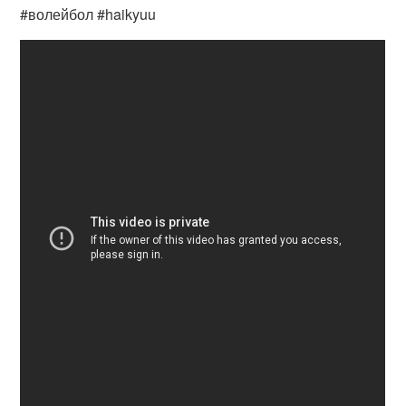
#волейбол #haikyuu