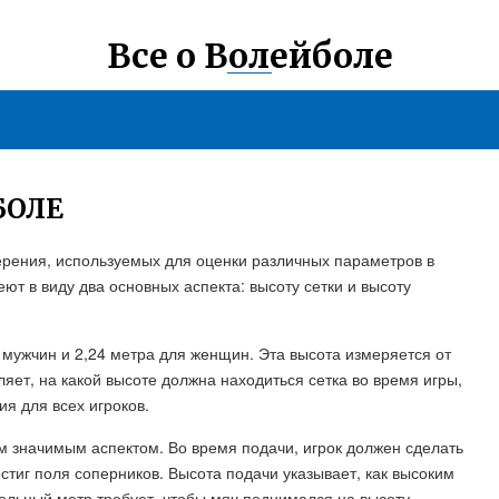
Все о Волейболе
БОЛЕ
ерения, используемых для оценки различных параметров в
еют в виду два основных аспекта: высоту сетки и высоту
 мужчин и 2,24 метра для женщин. Эта высота измеряется от
яет, на какой высоте должна находиться сетка во время игры,
я для всех игроков.
м значимым аспектом. Во время подачи, игрок должен сделать
остиг поля соперников. Высота подачи указывает, как высоким
ольный метр требует, чтобы мяч поднимался на высоту