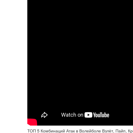
ТОП 5 Комбинаций Атак в Волейболе Взлёт, Пайп, Кр