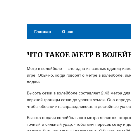
Главная
О нас
ЧТО ТАКОЕ МЕТР В ВОЛЕЙ
Метр в волейболе — это одна из важных единиц изм
игре. Обычно, когда говорят о метре в волейболе, им
подачи.
Высота сетки в волейболе составляет 2,43 метра для
верхней границы сетки до уровня земли. Она определ
чтобы обеспечить справедливость и достойные услови
Высота подачи волейбольного метра является вторы
точный и сильный удар, чтобы мяч пересек сетку и д
должен быть начальный полет мяча. Обычно, волейб