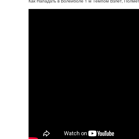
Как Нападать в Волейболе 1 м Темпом Взлет, Полме