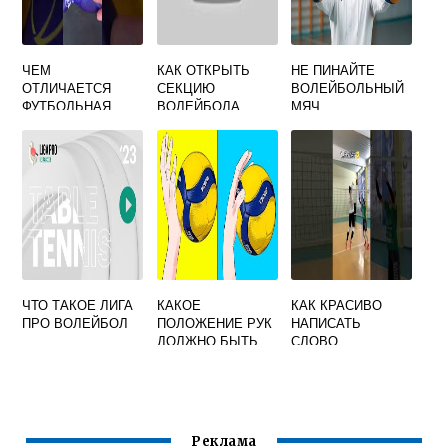
ЧЕМ
КАК ОТКРЫТЬ
НЕ ПИНАЙТЕ
ОТЛИЧАЕТСЯ
СЕКЦИЮ
ВОЛЕЙБОЛЬНЫЙ
ФУТБОЛЬНАЯ
ВОЛЕЙБОЛА
МЯЧ
ФОРМА ОТ
ВОЛЕЙБОЛЬНОЙ
ЧТО ТАКОЕ ЛИГА
КАКОЕ
КАК КРАСИВО
ПРО ВОЛЕЙБОЛ
ПОЛОЖЕНИЕ РУК
НАПИСАТЬ
ДОЛЖНО БЫТЬ
СЛОВО
ПРИ ПЕРЕДАЧЕ
ВОЛЕЙБОЛ
ДВУМЯ СВЕРХУ В
ВОЛЕЙБОЛЕ
Реклама