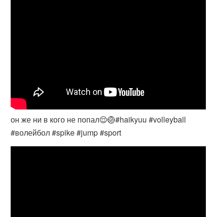
он же ни в кого не попал😌🏐#haikyuu #volleyball
#волейбол #spike #jump #sport