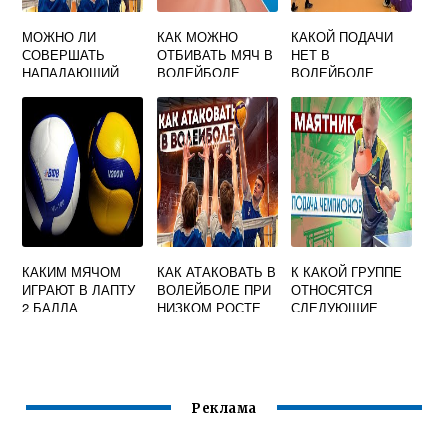
МОЖНО ЛИ
КАК МОЖНО
КАКОЙ ПОДАЧИ
СОВЕРШАТЬ
ОТБИВАТЬ МЯЧ В
НЕТ В
НАПАДАЮЩИЙ
ВОЛЕЙБОЛЕ
ВОЛЕЙБОЛЕ
УДАР СРАЗУ С
ПОДАЧИ
СОПЕРНИКА В
ВОЛЕЙБОЛЕ
КАКИМ МЯЧОМ
КАК АТАКОВАТЬ В
К КАКОЙ ГРУППЕ
ИГРАЮТ В ЛАПТУ
ВОЛЕЙБОЛЕ ПРИ
ОТНОСЯТСЯ
2 БАЛЛА
НИЗКОМ РОСТЕ
СЛЕДУЮЩИЕ
ВОЛЕЙБОЛЬНЫЙ
ИГРОВЫЕ ВИДЫ
МЯЧ ДЛЯ ЛАПТЫ
СПОРТА
ТЕННИСНЫЙ
НАСТОЛЬНЫЙ
ТЕННИС
БАДМИНТОН
Реклама
ПЛЯЖНЫЙ
ВОЛЕЙБОЛ