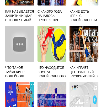
КАК НАЗЫВАЕТСЯ
С КАКОГО ГОДА
КАКИЕ ЕСТЬ
ЗАЩИТНЫЙ УДАР
НАЧАЛОСЬ
ИГРЫ С
ВЫПОЛНЯЕМЫЙ
ПРОВЕДЕНИЕ
ВОЛЕЙБОЛЬНЫМ
В ПАДЕНИИ
ЧЕМПИОНАТА
МЯЧОМ
ВОЛЕЙБОЛ
МИРА ПО
ВОЛЕЙБОЛУ ДЛЯ
МУЖСКИХ
КОМАНД
ЧТО ТАКОЕ
ЧТО НАХОДИТСЯ
КАК ИГРАЕТ
ТАЙМСКИП В
ВНУТРИ
ЦЕНТРАЛЬНЫЙ
ВОЛЕЙБОЛЕ
ВОЛЕЙБОЛЬНОГО
БЛОКИРУЮЩИЙ В
МЯЧА
ВОЛЕЙБОЛЕ