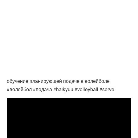
обучение планирующей подаче в волейболе
#волейбол #подача #haikyuu #volleyball #serve