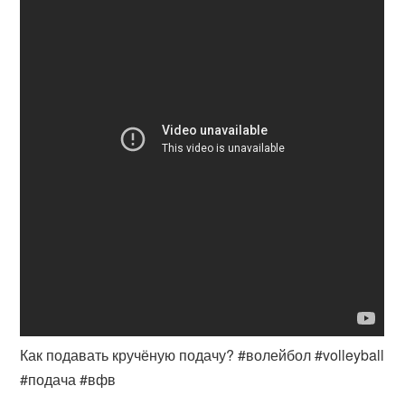
Как подавать кручёную подачу? #волейбол #volleyball
#подача #вфв