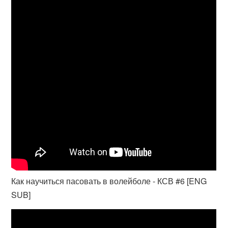
Как научиться пасовать в волейболе - КСВ #6 [ENG
SUB]