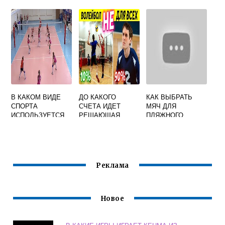
РАСПОЛАГАЮТСЯ
ИГРОКИ
НАПАДАЮЩЕЙ
ЛИНИИ
В КАКОМ ВИДЕ
ДО КАКОГО
КАК ВЫБРАТЬ
СПОРТА
СЧЕТА ИДЕТ
МЯЧ ДЛЯ
ИСПОЛЬЗУЕТСЯ
РЕШАЮЩАЯ
ПЛЯЖНОГО
ДАННЫЙ МЯЧ
ПАРТИЯ В
ВОЛЕЙБОЛА
ВОЛЕЙБОЛ
ВОЛЕЙБОЛЕ
ФУТБОЛ ГАНДБОЛ
БАСКЕТБОЛ
Реклама
Новое