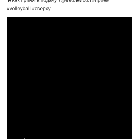
#volleyball #сверху