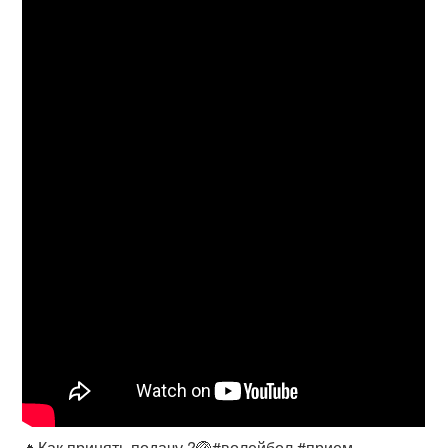
🔥Как принять подачу ?🏐#волейбол #прием