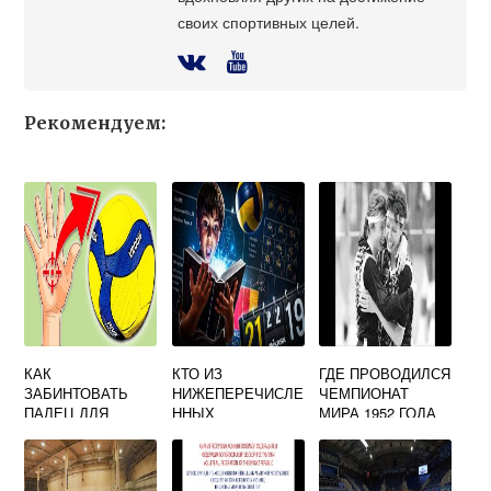
своих спортивных целей.
Рекомендуем:
КАК
КТО ИЗ
ГДЕ ПРОВОДИЛСЯ
ЗАБИНТОВАТЬ
НИЖЕПЕРЕЧИСЛЕ
ЧЕМПИОНАТ
ПАЛЕЦ ДЛЯ
ННЫХ
МИРА 1952 ГОДА
ВОЛЕЙБОЛА
СПЕЦИАЛИСТОВ
ПО ВОЛЕЙБОЛУ В
ФИЗИЧЕСКОЙ
НАШЕЙ СТРАНЕ
КУЛЬТУРЫ