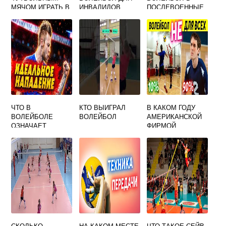
МЯЧОМ ИГРАТЬ В
ИНВАЛИДОВ
ПОСЛЕВОЕННЫЕ
ВОЛЕЙБОЛ
ГОДЫ
ЧТО В
КТО ВЫИГРАЛ
В КАКОМ ГОДУ
ВОЛЕЙБОЛЕ
ВОЛЕЙБОЛ
АМЕРИКАНСКОЙ
ОЗНАЧАЕТ
ФИРМОЙ
ОШИБКА 4 УДАРА
SPALDING БЫЛИ
ИЗГОТОВЛЕНЫ
ПЕРВЫЕ
ВОЛЕЙБОЛЬНЫЕ
МЯЧИ
СКОЛЬКО
НА КАКОМ МЕСТЕ
ЧТО ТАКОЕ СЕЙВ