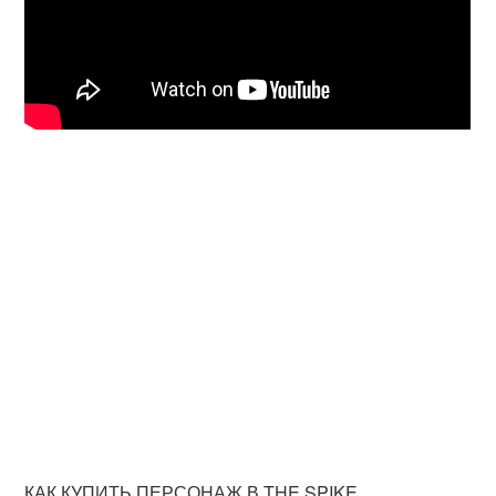
КАК КУПИТЬ ПЕРСОНАЖ В THE SPIKE