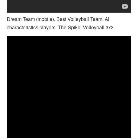
Dream Team (mobile). Best Volleyball Team. All
characteristics players. The Spike. Volleyball 3x3