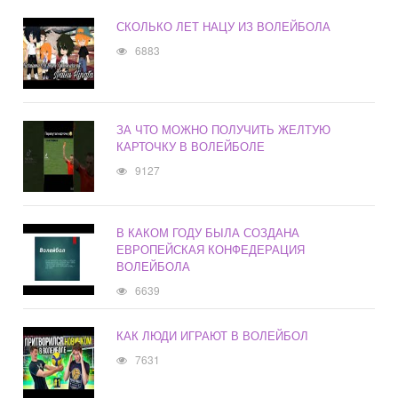
СКОЛЬКО ЛЕТ НАЦУ ИЗ ВОЛЕЙБОЛА
6883
ЗА ЧТО МОЖНО ПОЛУЧИТЬ ЖЕЛТУЮ
КАРТОЧКУ В ВОЛЕЙБОЛЕ
9127
В КАКОМ ГОДУ БЫЛА СОЗДАНА
ЕВРОПЕЙСКАЯ КОНФЕДЕРАЦИЯ
ВОЛЕЙБОЛА
6639
КАК ЛЮДИ ИГРАЮТ В ВОЛЕЙБОЛ
7631