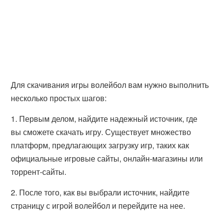
Для скачивания игры волейбол вам нужно выполнить
несколько простых шагов:
1. Первым делом, найдите надежный источник, где
вы сможете скачать игру. Существует множество
платформ, предлагающих загрузку игр, таких как
официальные игровые сайты, онлайн-магазины или
торрент-сайты.
2. После того, как вы выбрали источник, найдите
страницу с игрой волейбол и перейдите на нее.