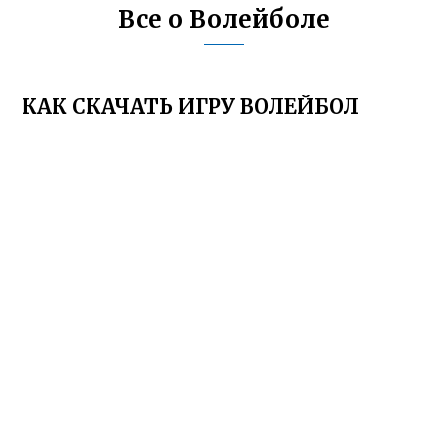
Все о Волейболе
КАК СКАЧАТЬ ИГРУ ВОЛЕЙБОЛ