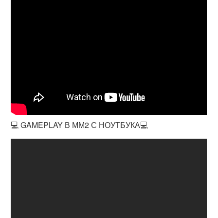
💻 GAMEPLAY В ММ2 С НОУТБУКА💻