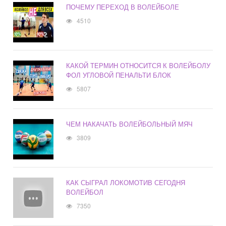
ПОЧЕМУ ПЕРЕХОД В ВОЛЕЙБОЛЕ
4510
КАКОЙ ТЕРМИН ОТНОСИТСЯ К ВОЛЕЙБОЛУ
ФОЛ УГЛОВОЙ ПЕНАЛЬТИ БЛОК
5807
ЧЕМ НАКАЧАТЬ ВОЛЕЙБОЛЬНЫЙ МЯЧ
3809
КАК СЫГРАЛ ЛОКОМОТИВ СЕГОДНЯ
ВОЛЕЙБОЛ
7350