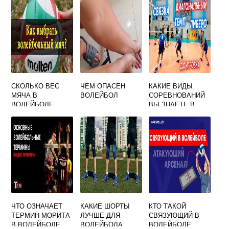
СКОЛЬКО ВЕС
ЧЕМ ОПАСЕН
КАКИЕ ВИДЫ
МЯЧА В
ВОЛЕЙБОЛ
СОРЕВНОВАНИЙ
ВОЛЕЙБОЛЕ
ВЫ ЗНАЕТЕ В
ВОЛЕЙБОЛЕ
ЧТО ОЗНАЧАЕТ
КАКИЕ ШОРТЫ
КТО ТАКОЙ
ТЕРМИН МОРИТА
ЛУЧШЕ ДЛЯ
СВЯЗУЮЩИЙ В
В ВОЛЕЙБОЛЕ
ВОЛЕЙБОЛА
ВОЛЕЙБОЛЕ