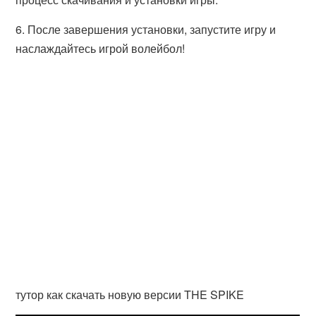
6. После завершения установки, запустите игру и
наслаждайтесь игрой волейбол!
тутор как скачать новую версии THE SPIKE