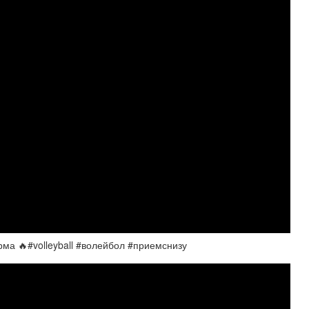
ма 🔥#volleyball #волейбол #приемснизу