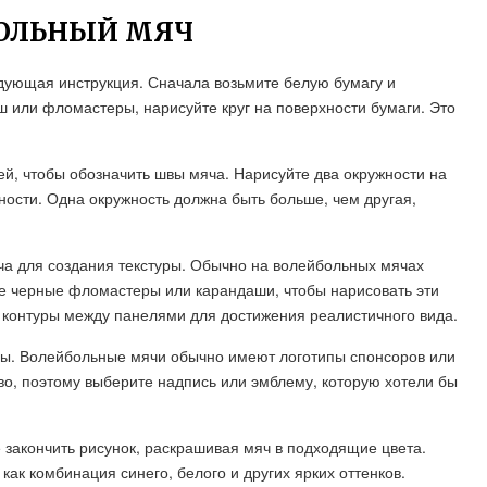
БОЛЬНЫЙ МЯЧ
дующая инструкция. Сначала возьмите белую бумагу и
ш или фломастеры, нарисуйте круг на поверхности бумаги. Это
ей, чтобы обозначить швы мяча. Нарисуйте два окружности на
ости. Одна окружность должна быть больше, чем другая,
ча для создания текстуры. Обычно на волейбольных мячах
е черные фломастеры или карандаши, чтобы нарисовать эти
 контуры между панелями для достижения реалистичного вида.
мы. Волейбольные мячи обычно имеют логотипы спонсоров или
о, поэтому выберите надпись или эмблему, которую хотели бы
е закончить рисунок, раскрашивая мяч в подходящие цвета.
ак комбинация синего, белого и других ярких оттенков.