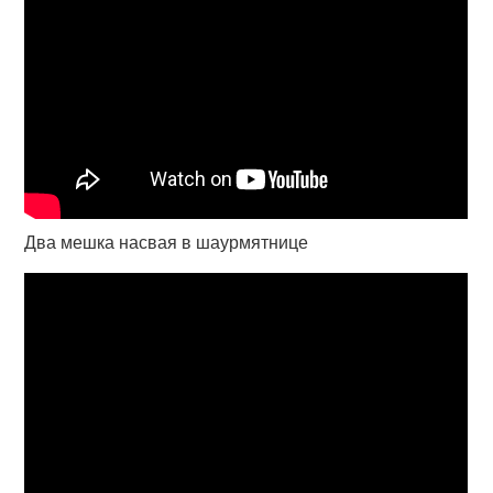
Два мешка насвая в шаурмятнице