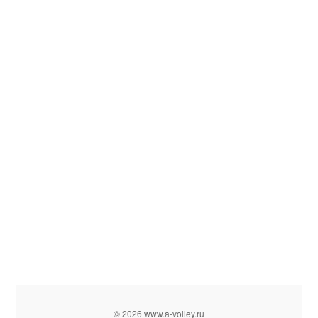
© 2026 www.a-volley.ru