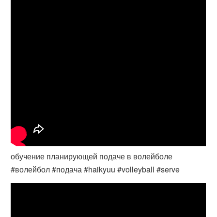
обучение планирующей подаче в волейболе
#волейбол #подача #haikyuu #volleyball #serve