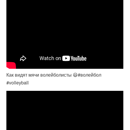
Как видят мячи волейболисты 😃#волейбол
#volleyball