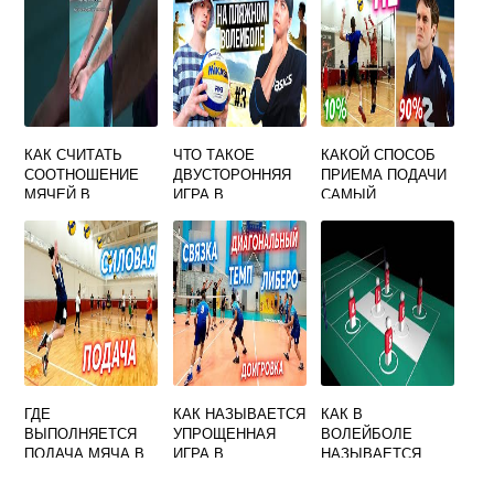
ПОБЕДЫ В МАТЧЕ
ПО ВОЛЕЙБОЛУ
КАК СЧИТАТЬ
ЧТО ТАКОЕ
КАКОЙ СПОСОБ
СООТНОШЕНИЕ
ДВУСТОРОННЯЯ
ПРИЕМА ПОДАЧИ
МЯЧЕЙ В
ИГРА В
САМЫЙ
ВОЛЕЙБОЛЕ
ВОЛЕЙБОЛЕ
НАДЕЖНЫЙ В
ВОЛЕЙБОЛЕ
ГДЕ
КАК НАЗЫВАЕТСЯ
КАК В
ВЫПОЛНЯЕТСЯ
УПРОЩЕННАЯ
ВОЛЕЙБОЛЕ
ПОДАЧА МЯЧА В
ИГРА В
НАЗЫВАЕТСЯ
ВОЛЕЙБОЛЕ
ВОЛЕЙБОЛ
НАРУШЕНИЕ
ПРАВИЛ