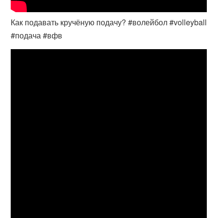
Как подавать кручёную подачу? #волейбол #volleyball
#подача #вфв