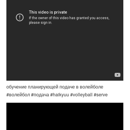
обучение планирующей подаче в волейболе
#волейбол #подача #haikyuu #volleyball #serve