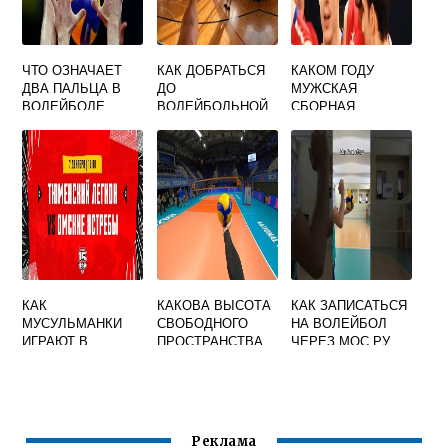
ЧТО ОЗНАЧАЕТ
КАК ДОБРАТЬСЯ
КАКОМ ГОДУ
ДВА ПАЛЬЦА В
ДО
МУЖСКАЯ
ВОЛЕЙБОЛЕ
ВОЛЕЙБОЛЬНОЙ
СБОРНАЯ
АРЕНЫ ДИНАМО
РОССИИ ПО
ВОЛЕЙБОЛУ
ВПЕРВЫЕ В
СВОЕЙ ИСТОРИИ
ПОБЕДИЛА НА
ОЛИМПИЙСКИХ
ИГРАХ
КАК
КАКОВА ВЫСОТА
КАК ЗАПИСАТЬСЯ
МУСУЛЬМАНКИ
СВОБОДНОГО
НА ВОЛЕЙБОЛ
ИГРАЮТ В
ПРОСТРАНСТВА
ЧЕРЕЗ МОС РУ
ВОЛЕЙБОЛ
НАД
ВОЛЕЙБОЛЬНЫМ
ИГРОВЫМ ПОЛЕМ
Реклама