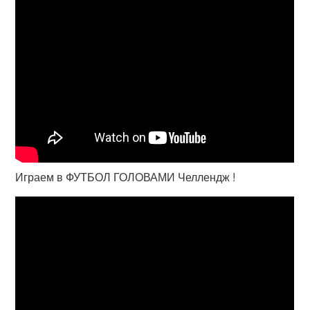
Играем в ФУТБОЛ ГОЛОВАМИ Челлендж !