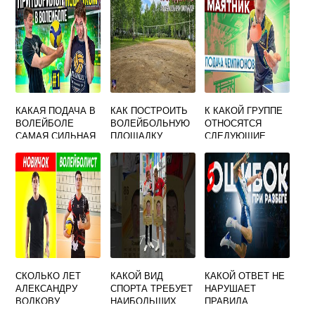
КАКАЯ ПОДАЧА В
КАК ПОСТРОИТЬ
К КАКОЙ ГРУППЕ
ВОЛЕЙБОЛЕ
ВОЛЕЙБОЛЬНУЮ
ОТНОСЯТСЯ
САМАЯ СИЛЬНАЯ
ПЛОЩАДКУ
СЛЕДУЮЩИЕ
ИГРОВЫЕ ВИДЫ
СПОРТА
НАСТОЛЬНЫЙ
ТЕННИС
БАДМИНТОН
ПЛЯЖНЫЙ
ВОЛЕЙБОЛ
СКОЛЬКО ЛЕТ
КАКОЙ ВИД
КАКОЙ ОТВЕТ НЕ
АЛЕКСАНДРУ
СПОРТА ТРЕБУЕТ
НАРУШАЕТ
ВОЛКОВУ
НАИБОЛЬШИХ
ПРАВИЛА
ВОЛЕЙБОЛ
ЗАТРАТ ЭНЕРГИИ
ВОЛЕЙБОЛА