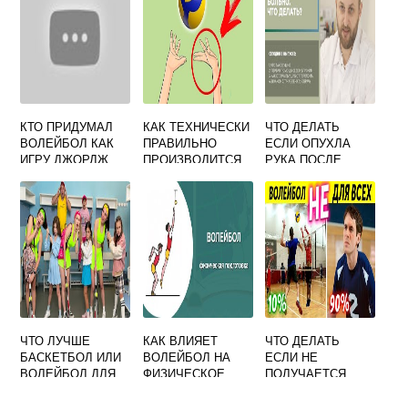
РАЗНОЕ
КОЛИЧЕСТВО
ОЧКОВ ГАНДБОЛ
ВОЛЕЙБОЛ
КТО ПРИДУМАЛ
КАК ТЕХНИЧЕСКИ
ЧТО ДЕЛАТЬ
ВОЛЕЙБОЛ КАК
ПРАВИЛЬНО
ЕСЛИ ОПУХЛА
ИГРУ ДЖОРДЖ
ПРОИЗВОДИТСЯ
РУКА ПОСЛЕ
МАККЕЙН Д
НИЖНЯЯ ПРЯМАЯ
ВОЛЕЙБОЛА
ФРЕЙЗЕР
ПОДАЧА МЯЧА В
УИЛЬЯМ МОРГАН
ВОЛЕЙБОЛЕ
ЧТО ЛУЧШЕ
КАК ВЛИЯЕТ
ЧТО ДЕЛАТЬ
БАСКЕТБОЛ ИЛИ
ВОЛЕЙБОЛ НА
ЕСЛИ НЕ
ВОЛЕЙБОЛ ДЛЯ
ФИЗИЧЕСКОЕ
ПОЛУЧАЕТСЯ
ДЕВОЧКИ
РАЗВИТИЕ
ИГРАТЬ В
ЧЕЛОВЕКА
ВОЛЕЙБОЛ