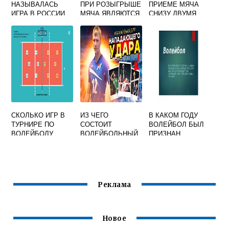
НАЗЫВАЛАСЬ
ПРИ РОЗЫГРЫШЕ
ПРИЕМЕ МЯЧА
ИГРА В РОССИИ
МЯЧА ЯВЛЯЮТСЯ
СНИЗУ ДВУМЯ
ПРООБРАЗ
ОШИБОЧНЫМИ В
РУКАМИ В
ВОЛЕЙБОЛА
ВОЛЕЙБОЛЕ
ВОЛЕЙБОЛЕ
КУЛАЧНЫЙ МЯЧ
СКОЛЬКО ИГР В
ИЗ ЧЕГО
В КАКОМ ГОДУ
ТУРНИРЕ ПО
СОСТОИТ
ВОЛЕЙБОЛ БЫЛ
ВОЛЕЙБОЛУ
ВОЛЕЙБОЛЬНЫЙ
ПРИЗНАН
МЯЧ
ОЛИМПИЙСКИМ
ВИДОМ СПОРТА
Реклама
Новое