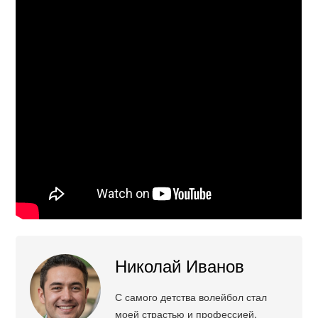
Николай Иванов
С самого детства волейбол стал
моей страстью и профессией.