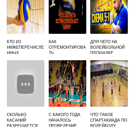
КТО ИЗ
КАК
ДЛЯ ЧЕГО НА
НИЖЕПЕРЕЧИСЛЕ
ОТРЕМОНТИРОВА
ВОЛЕЙБОЛЬНОЙ
ННЫХ
ТЬ
ПЛОЩАДКЕ
СПЕЦИАЛИСТОВ
ВОЛЕЙБОЛЬНЫЙ
НАНЕСЕНА
ФИЗИЧЕСКОЙ
МЯЧ СПУСКАЕТ
ЛИНИЯ
КУЛЬТУРЫ
НИППЕЛЬ
НАПАДЕНИЯ
ЯВЛЯЕТСЯ
РОДОНАЧАЛЬНИК
ОМ ИГРЫ В
ВОЛЕЙБОЛ
СКОЛЬКО
С КАКОГО ГОДА
ЧТО ТАКОЕ
КАСАНИЙ
НАЧАЛОСЬ
СПАРТАКИАДА ПО
РАЗРЕШАЕТСЯ
ПРОВЕДЕНИЕ
ВОЛЕЙБОЛУ
ВЫПОЛНЯТЬ ПРИ
ЧЕМПИОНАТА
РОЗЫГРЫШЕ
МИРА ПО