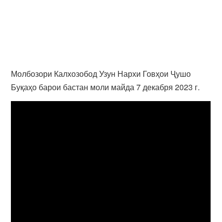
Молбозори Калхозобод Узун Нархи Говҳои Ҷушо
Буқаҳо барои бастан моли майда 7 декабря 2023 г.