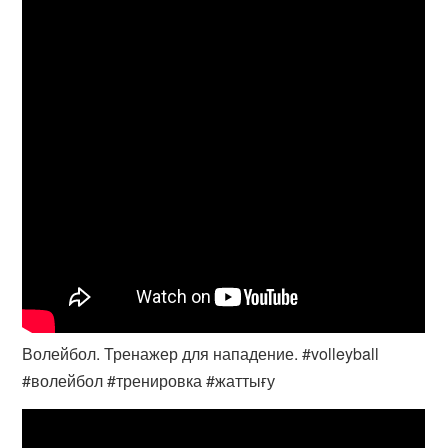
Волейбол. Тренажер для нападение. #volleyball
#волейбол #тренировка #жаттығу