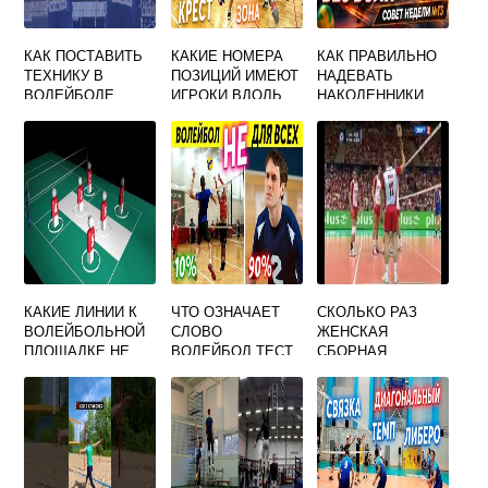
КАК ПОСТАВИТЬ
КАКИЕ НОМЕРА
КАК ПРАВИЛЬНО
ТЕХНИКУ В
ПОЗИЦИЙ ИМЕЮТ
НАДЕВАТЬ
ВОЛЕЙБОЛЕ
ИГРОКИ ВДОЛЬ
НАКОЛЕННИКИ
СЕТКИ ПЕРЕДНЕЙ
ДЛЯ ВОЛЕЙБОЛА
ЛИНИИ В
ВОЛЕЙБОЛЕ
КАКИЕ ЛИНИИ К
ЧТО ОЗНАЧАЕТ
СКОЛЬКО РАЗ
ВОЛЕЙБОЛЬНОЙ
СЛОВО
ЖЕНСКАЯ
ПЛОЩАДКЕ НЕ
ВОЛЕЙБОЛ ТЕСТ
СБОРНАЯ
ОТНОСЯТСЯ
РОССИИ БЫЛА
БОКОВАЯ
ПОБЕДИТЕЛЬНИЦ
ЛИЦЕВАЯ
ЕЙ ЧЕМПИОНАТА
ЕВРОПЫ ПО
ВОЛЕЙБОЛУ