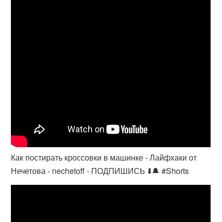
Как постирать кроссовки в машинке - Лайфхаки от
Нечетова - nechetoff - ПОДПИШИСЬ ⬇️🔔 #Shorts