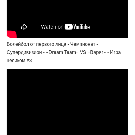
Волейбол от первого лица - Чемпионат -
Супердивизион - «Dream Team» VS «Варяг» - Игра
целиком #3