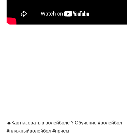
🔥Как пасовать в волейболе ? Обучение #волейбол
#пляжныйволейбол #прием