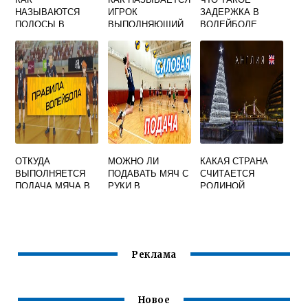
НАЗЫВАЮТСЯ
ИГРОК
ЗАДЕРЖКА В
ПОЛОСЫ В
ВЫПОЛНЯЮЩИЙ
ВОЛЕЙБОЛЕ
ВОЛЕЙБОЛЕ
ВТОРУЮ
ПЕРЕДАЧУ В
ВОЛЕЙБОЛЕ
ТЕСТ ОТВЕТ
ОТКУДА
МОЖНО ЛИ
КАКАЯ СТРАНА
ВЫПОЛНЯЕТСЯ
ПОДАВАТЬ МЯЧ С
СЧИТАЕТСЯ
ПОДАЧА МЯЧА В
РУКИ В
РОДИНОЙ
ВОЛЕЙБОЛЕ ИЗ
ВОЛЕЙБОЛЕ
ВОЛЕЙБОЛА
ЗА ЛИЦЕВОЙ
АНГЛИЯ ФРАНЦИЯ
ЛИНИИ
США
Реклама
Новое