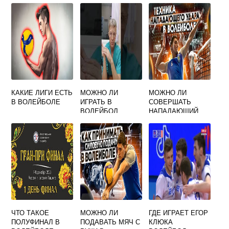
ИЗГОТОВЛЕНЫ
ПЕРВЫЕ
ВОЛЕЙБОЛЬНЫЕ
МЯЧИ
КАКИЕ ЛИГИ ЕСТЬ
МОЖНО ЛИ
МОЖНО ЛИ
В ВОЛЕЙБОЛЕ
ИГРАТЬ В
СОВЕРШАТЬ
ВОЛЕЙБОЛ
НАПАДАЮЩИЙ
ПОСЛЕ
УДАР СРАЗУ С
ПЕРЕЛОМА
ПОДАЧИ
ПАЛЬЦА
СОПЕРНИКА В
ВОЛЕЙБОЛЕ
ЧТО ТАКОЕ
МОЖНО ЛИ
ГДЕ ИГРАЕТ ЕГОР
ПОЛУФИНАЛ В
ПОДАВАТЬ МЯЧ С
КЛЮКА